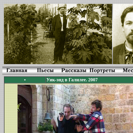
•
Уик-энд в Галилее. 2007