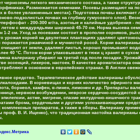
черноземы легкого механического состава, а также структур
торфяниках. Размножается семенами. Посевы размещают на п
х в более увлажненных местах). Подготовка почвы включает 
ерново-подзолистых почвах на глубину гумусового слоя). Вес
уперфосфат - 200-300 кг/га, азотные и калийные удобрения - по
 летом с междурядьями шириной 45-70 см. Норма высева семян 
ян 1-2 см. Уход за посевами состоит в прополке сорняков, ры
го урожая корней на двулетних плантациях удаляют цветоно
 поражается ржавчиной и мучнистой росой. Корни валерианы
 очищают от земли, удаляют листья, хорошо промывают водо
лее 40 °C. Потом корни упаковывают в тюки ц хранят в сухо
емена валериану убирают на третий год после посадки. Урожайн
 эссенций, ликеров, настоек. В качестве ароматизатора она 
потребляют в основном в европейских странах. В Англии свеж
тивное средство. Терапевтическое действие валерианы обус
лкалоидами. В корневищах и корнях количество эфирного ма
ота, борнеол, камфен, α-пинен, лимонен и др. Препараты вал
оннице, нервном возбуждении, неврозе сердечно-сосудистой
 эпилепсии, астме, мигрени, спазме желудочно-кишечного тра
ратами брома, сердечными и другими успокаивающими средст
 комплексных препаратов, а также в сборы. Валериану примен
ы проф. В. И. Ищенко), что традиционная настойка валериан
ы.