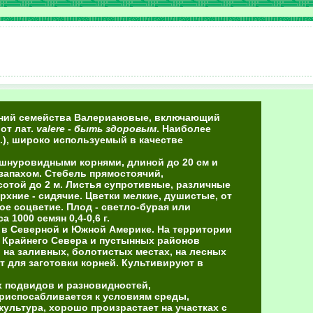
тений семейства Валериановые, включающий
от лат.
valere
-
быть здоровым
. Наиболее
.), широко используемый в качестве
 шнуровидными корнями, длиной до 20 см и
запахом. Стебель прямостоячий,
сотой до 2 м. Листья супротивные, различные
рхние - сидячие. Цветки мелкие, душистые, от
е соцветие. Плод - светло-бурая или
1000 семян 0,4-0,6 г.
, в Северной и Южной Америке. На территории
м Крайнего Севера и пустынных районов
, на заливных, болотистых местах, на лесных
т для заготовки корней. Культивируют в
х подвидов и разновидностей,
риспосабливается к условиям среды,
ультура, хорошо произрастает на участках с