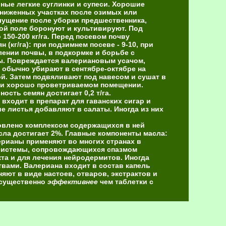
ные легкие суглинки и супеси. Хорошие
ониженных участках после озимых или
лущение после уборки предшественника,
ной поле боронуют и культивируют. Под
 150-200 кг/га. Перед посевом почву
(кг/га): при подзимнем посеве - 9-10, при
хлении почвы, в подкормке и борьбе с
сы. Повреждается валериановым усачом,
 обычно убирают в сентябре-октябре на
й. Затем подвяливают под навесом и сушат в
м и хорошо проветриваемом помещении.
ость семян достигает 0,2 т/га.
входит в препарат для гаванских сигар и
ие листья добавляют в салаты. Иногда из них
ловлено комплексом содержащихся в ней
сла достигает 2%. Главные компоненты масла:
ерианы применяют во многих странах в
 системы, сопровождающихся спазмом
кта и для лечения нейродермитов. Иногда
вами. Валериана входит в состав капель
яют в виде настоев, отваров, экстрактов и
ы существенно
эффективнее
чем таблетки с