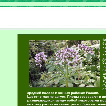
В
б
и
л
К
д
б
п
б
к
П
Р
С
о
средней полосе и южных районах России.
Цветет с мая по август. Плоды созревают в и
различающихся между собой некоторыми мор
поэтому растет на самых разнообразных почв