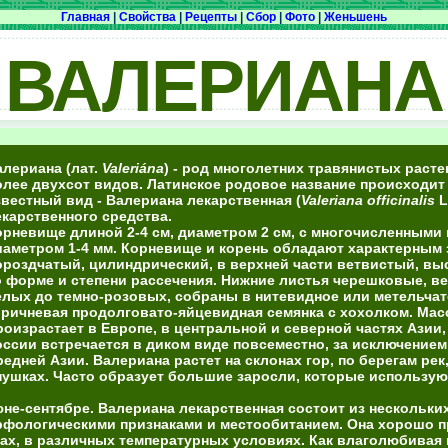
Главная
|
Свойства
|
Рецепты
|
Сбор
|
Фото
|
Женьшень
ВАЛЕРИАНА
алериана
(лат.
Valeriána
) - род многолетних травянистых рас
олее двухсот видов. Латинское родовое название происходит 
звестный вид - Валериана лекарственная (
Valeriana officinalis
L
екарственного средства.
орневище длиной 2-4 см, диаметром 2 см, с многочисленными
иаметром 1-4 мм. Корневище и корень обладают характерным 
ороздчатый, цилиндрический, в верхней части ветвистый, вы
о форме и степени рассечения. Нижние листья черешковые, ве
елых до темно-розовых, собраны в нитевидное или метельчато
оричневая продолговато-яйцевидная семянка с хохолком. Масса 
роизрастает в Европе, в центральной и северной частях Азии
оссии встречается в диком виде повсеместно, за исключение
редней Азии. Валериана растет на склонах гор, по берегам рек
пушках. Часто образует большие заросли, которые использую
юне-сентябре. Валериана лекарственная состоит из нескольки
фологическими признаками и местообитанием. Она хорошо п
ах, в различных температурных условиях. Как влаголюбивая к