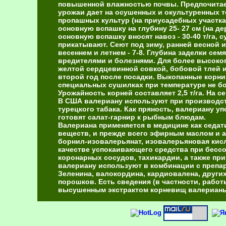
повышенной влажностью почвы. Предпочитает 
урожаи дает на осушенных и окультуренных 
пропашных культур (на приусадебных участка
основную вспашку на глубину 25- 27 см (на д
основную вспашку вносят навоз - 30-40 т/га, с
прикатывают. Сеют под зиму, ранней весной и
весеннем и летнем - 7-8. Глубина заделки сем
вредителями и болезнями. Для более высоко
желтой сердцевинной совкой, бобовой тлей и
второй год после посадки. Выкопанные корни
специальных сушилках при температуре не бо
Урожайность корней составляет 2,5 т/га. На с
В США валериану используют при производстве
турецкого табака. Как пряность, валериану у
готовят салат-гарнир к рыбным блюдам.
Валериана применяется в медицине как седа
веществ, и прежде всего эфирным маслом и а
борнил-изовалерьянат, изовалерьяновая кисл
качестве успокаивающего средства при бесс
коронарных сосудов, тахикардии, а также при
валериану используют в комбинации с препа
Зеленина, валокордина, кардиовалена, других
порошков. Есть сведения (в частности, работ
высушенным экстрактом корневищ валериан