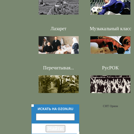
Лазарет
Музыкальный класс
Перечитывая...
РусРОК
СНТ Орион
ИСКАТЬ НА OZON.RU