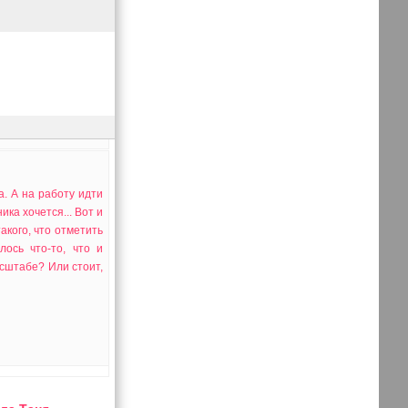
а. А на работу идти
ика хочется... Вот и
акого, что отметить
ось что-то, что и
асштабе? Или стоит,