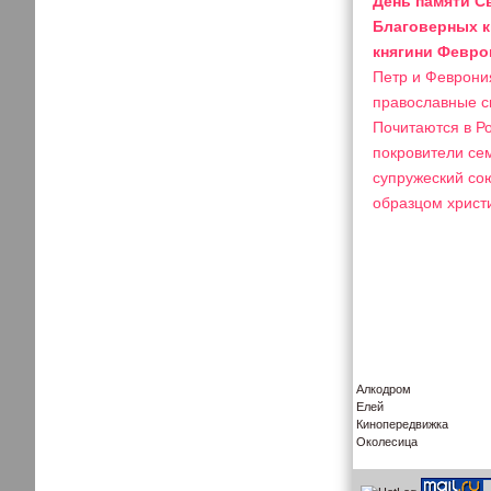
День памяти С
Благоверных к
княгини Февро
Петр и Феврония
православные с
Почитаются в Ро
покровители сем
супружеский со
образцом христи
Алкодром
Елей
Кинопередвижка
Околесица