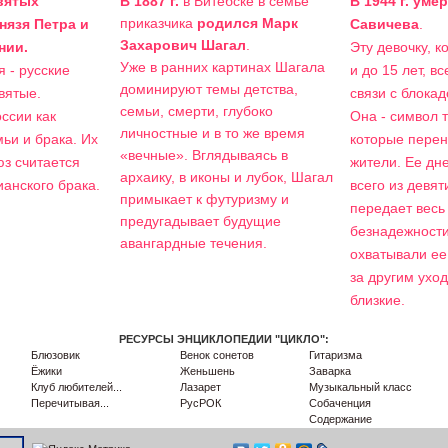
вятых
В 1887 г.
в Витебске в семье
В 1944 г. уме
приказчика
родился Марк
нязя Петра и
Савичева
.
Захарович Шагал
.
нии.
Эту девочку, к
Уже в ранних картинах Шагала
 - русские
и до 15 лет, в
доминируют темы детства,
вятые.
связи с блока
семьи, смерти, глубоко
ссии как
Она - символ 
личностные и в то же время
ьи и брака. Их
которые перен
«вечные». Вглядываясь в
юз считается
жители. Ее дн
архаику, в иконы и лубок, Шагал
анского брака.
всего из девят
примыкает к футуризму и
передает весь 
предугадывает будущие
безнадежности
авангардные течения.
охватывали ее
за другим уход
близкие.
РЕСУРСЫ ЭНЦИКЛОПЕДИИ "ЦИКЛО":
Блюзовик
Венок сонетов
Гитаризма
Ёжики
Женьшень
Заварка
Клуб любителей...
Лазарет
Музыкальный класс
Перечитывая...
РусРОК
Собаченция
Содержание