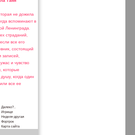
рла Таня
оторая не дожила
сегда вспоминают в
дой Ленинграда.
тех страданий,
если все его
евник, состоящий
и записей,
ужас и чувство
, которые
 душу, когда один
или все ее
Далеко?..
Игрище
Неделя-другая
Фортрок
Карта сайта