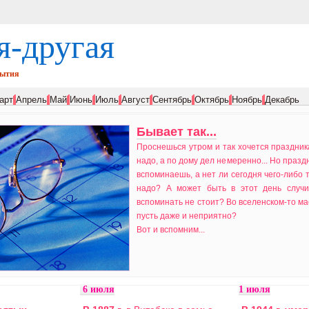
я-другая
бытия
арт
Апрель
Май
Июнь
Июль
Август
Сентябрь
Октябрь
Ноябрь
Декабрь
Бывает так...
Проснешься утром и так хочется праздник
надо, а по дому дел немеренно... Но праздн
вспоминаешь, а нет ли сегодня чего-либо т
надо? А может быть в этот день случил
вспоминать не стоит? Во вселенском-то м
пусть даже и неприятно?
Вот и вспомним...
6 июля
1 июля