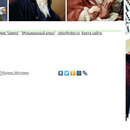
дия "Цикло"
. "
Музыкальный класс
".
ciklo@ciklo.ru
.
Карта сайта