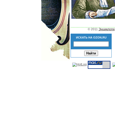
©
2011
Энциклопе
ИСКАТЬ НА OZON.RU