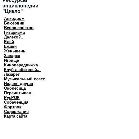
Рессурсы
энциклопедии
"Цикло"
Алкодром
Блюзовик
Венок сонетов
Гитаризма
Далеко?..
Елей
Ёжики
Женьшень
Заварка
Игрище
Кинопередвижка
Клуб любителей...
Лазарет
Музыкальный класс
Неделя-другая
Околесица
Перечитывая...
РусРОК
Собаченция
Фортрок
Содержание
Карта сайта