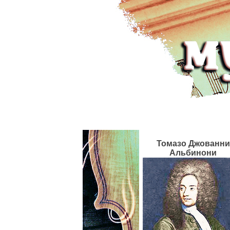
Томазо Джованни
Альбинони